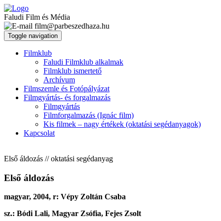
Faludi Film és Média
film@parbeszedhaza.hu
Toggle navigation
Filmklub
Faludi Filmklub alkalmak
Filmklub ismertető
Archívum
Filmszemle és Fotópályázat
Filmgyártás- és forgalmazás
Filmgyártás
Filmforgalmazás (Ignác film)
Kis filmek – nagy értékek (oktatási segédanyagok)
Kapcsolat
Első áldozás // oktatási segédanyag
Első áldozás
magyar, 2004, r: Vépy Zoltán Csaba
sz.: Bódi Lali, Magyar Zsófia, Fejes Zsolt