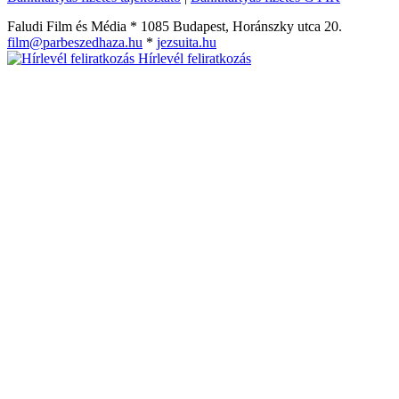
Faludi Film és Média * 1085 Budapest, Horánszky utca 20.
film@parbeszedhaza.hu
*
jezsuita.hu
Hírlevél feliratkozás