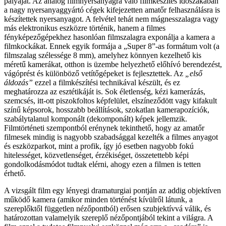
pályáját. Az analóg filmnyersanyagra való filmkészítés időszakában
a nagy nyersanyaggyártó cégek kifejezetten amatőr felhasználásra is
készítettek nyersanyagot. A felvétel tehát nem mágnesszalagra vagy
más elektronikus eszközre történik, hanem a filmes
fényképezőgépekhez hasonlóan filmszalagra exponálja a kamera a
filmkockákat. Ennek egyik formája a „Super 8”-as formátum volt (a
filmszalag szélessége 8 mm), amelyhez könnyen kezelhető kis
méretű kamerákat, otthon is üzembe helyezhető előhívó berendezést,
vágóprést és különböző vetítőgépeket is fejlesztettek. Az
„első
áldozás”
ezzel a filmkészítési technikával készült, és ez
meghatározza az esztétikáját is. Sok életlenség, kézi kamerázás,
szemcsés, itt-ott piszokfoltos képfelület, elszíneződött vagy kifakult
színű képsorok, hosszabb beállítások, szokatlan kamerapozíciók,
szabálytalanul komponált (dekomponált) képek jellemzik.
Filmtörténeti szempontból erénynek tekinthető, hogy az amatőr
filmesek mindig is nagyobb szabadsággal kezelték a filmes anyagot
és eszközparkot, mint a profik, így jó esetben nagyobb fokú
hitelességet, közvetlenséget, érzékiséget, összetettebb képi
gondolkodásmódot tudtak elérni, ahogy ezen a filmen is tetten
érhető.
A vizsgált film egy lényegi dramaturgiai pontján az addig objektíven
működő kamera (amikor minden történést kívülről látunk, a
szereplőktől független nézőpontból) erősen szubjektívvá válik, és
határozottan valamelyik szereplő nézőpontjából tekint a világra. A