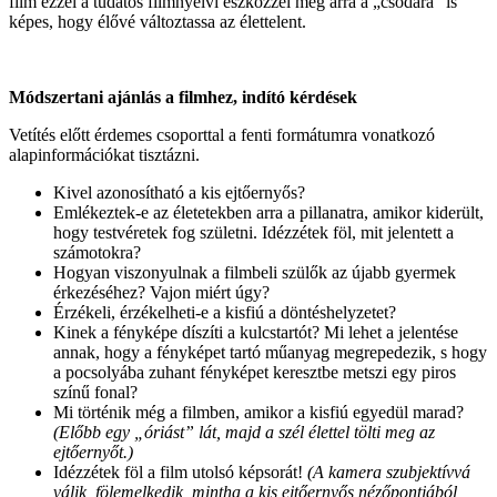
film ezzel a tudatos filmnyelvi eszközzel még arra a „csodára” is
képes, hogy élővé változtassa az élettelent.
Módszertani ajánlás a filmhez, indító kérdések
Vetítés előtt érdemes csoporttal a fenti formátumra vonatkozó
alapinformációkat tisztázni.
Kivel azonosítható a kis ejtőernyős?
Emlékeztek-e az életetekben arra a pillanatra, amikor kiderült,
hogy testvéretek fog születni. Idézzétek föl, mit jelentett a
számotokra?
Hogyan viszonyulnak a filmbeli szülők az újabb gyermek
érkezéséhez? Vajon miért úgy?
Érzékeli, érzékelheti-e a kisfiú a döntéshelyzetet?
Kinek a fényképe díszíti a kulcstartót? Mi lehet a jelentése
annak, hogy a fényképet tartó műanyag megrepedezik, s hogy
a pocsolyába zuhant fényképet keresztbe metszi egy piros
színű fonal?
Mi történik még a filmben, amikor a kisfiú egyedül marad?
(Előbb egy „óriást” lát, majd a szél élettel tölti meg az
ejtőernyőt.)
Idézzétek föl a film utolsó képsorát!
(A kamera szubjektívvá
válik, fölemelkedik, mintha a kis ejtőernyős nézőpontjából