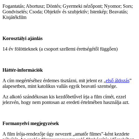
Fogantatás; Abortusz; Döntés; Gyermeki nézőpont; Nyomor; Sors;
Gondviselés; Csoda; Objektív és szubjektív; Istenkép; Beavatás;
Kisjátékfilm
Korosztályi ajánlás
14 év fölöttieknek (a csoport szellemi érettségétől függően)
Háttér-információk
A cím megértéséhez érdemes tisztázni, mit jelent ez „
első áldozás
”
alapesetben, mint katolikus vallás egyik beavató szentsége.
Az alkotó szándékosan kis kezdőbetűvel írja a film címét, ezzel
jelezvén, hogy nem pontosan az eredeti értelmében használja azt.
Formanyelvi megjegyzések
A film írója-rendezője úgy nevezett „amatőr filmes”-ként kezdete