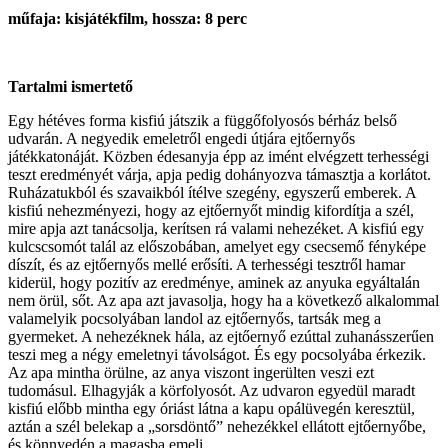
műfaja: kisjátékfilm, hossza: 8 perc
Tartalmi ismertető
Egy hétéves forma kisfiú játszik a függőfolyosós bérház belső
udvarán. A negyedik emeletről engedi útjára ejtőernyős
játékkatonáját. Közben édesanyja épp az imént elvégzett terhességi
teszt eredményét várja, apja pedig dohányozva támasztja a korlátot.
Ruházatukból és szavaikból ítélve szegény, egyszerű emberek. A
kisfiú nehezményezi, hogy az ejtőernyőt mindig kifordítja a szél,
mire apja azt tanácsolja, kerítsen rá valami nehezéket. A kisfiú egy
kulcscsomót talál az előszobában, amelyet egy csecsemő fényképe
díszít, és az ejtőernyős mellé erősíti. A terhességi tesztről hamar
kiderül, hogy pozitív az eredménye, aminek az anyuka egyáltalán
nem örül, sőt. Az apa azt javasolja, hogy ha a következő alkalommal
valamelyik pocsolyában landol az ejtőernyős, tartsák meg a
gyermeket. A nehezéknek hála, az ejtőernyő ezúttal zuhanásszerűen
teszi meg a négy emeletnyi távolságot. És egy pocsolyába érkezik.
Az apa mintha örülne, az anya viszont ingerülten veszi ezt
tudomásul. Elhagyják a körfolyosót. Az udvaron egyedül maradt
kisfiú előbb mintha egy óriást látna a kapu opálüvegén keresztül,
aztán a szél belekap a „sorsdöntő” nehezékkel ellátott ejtőernyőbe,
és könnyedén a magasba emeli.