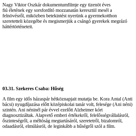
Nagy Viktor Oszkár dokumentumfilmje egy tizenöt éves
fiú életének egy sorsfordító mozzanatán keresztül mesél a
felnövésről, miközben betekintést nyerünk a gyermekotthon
szeretetteli közegébe és megismerjük a csángó gyerekek megrázó
háttértörténeteit.
03.31. Szekeres Csaba: Hűség
A film egy idős házaspár hétköznapjait mutatja be. Kora Antal (Anti
bácsi) nyugdíjazása előtt középiskolai tanár volt, felesége (Ani néni)
szintén. Ani néninél pár évvel ezelőtt Alzheimer kórt
diagnosztizáltak. Alapvető emberi értékekről, felelősségvállalásról,
őszinteségről, a méltóság megtartásáról, szeretetről, bizalomról,
odaadásról, elmúlásról, de leginkább a hűségről szól a film.