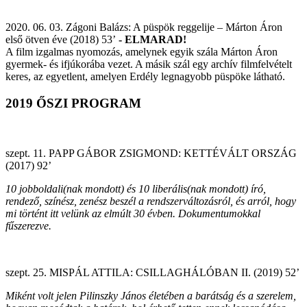
2020. 06. 03. Zágoni Balázs: A püspök reggelije – Márton Áron
első ötven éve (2018) 53’
- ELMARAD!
A film izgalmas nyomozás, amelynek egyik szála Márton Áron
gyermek- és ifjúkorába vezet. A másik szál egy archív filmfelvételt
keres, az egyetlent, amelyen Erdély legnagyobb püspöke látható.
2019 ŐSZI PROGRAM
szept. 11. PAPP GÁBOR ZSIGMOND: KETTÉVÁLT ORSZÁG
(2017) 92’
10 jobboldali(nak mondott) és 10 liberális(nak mondott) író,
rendező, színész, zenész beszél a rendszerváltozásról, és arról, hogy
mi történt itt velünk az elmúlt 30 évben. Dokumentumokkal
fűszerezve.
szept. 25. MISPÁL ATTILA: CSILLAGHÁLÓBAN II. (2019) 52’
Miként volt jelen Pilinszky János életében a barátság és a szerelem,