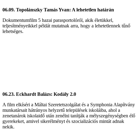
06.09. Topolánszky Tamás Yvan: A lehetetlen határán
Dokumentumfilm 5 hazai parasportolóról, akik életükkel,
teljesítményeikkel példát mutatnak arra, hogy a lehetetlennek tűnő
lehetséges.
06.23. Eckhardt Balázs: Kodály 2.0
A film elkíséri a Máltai Szeretetszolgálat és a Symphonia Alapítvány
munkatársait hátrányos helyzetű települések iskoláiba, ahol a
zenetanárok iskolaidő után zenélni tanítják a mélyszegénységben élő
gyerekeket, amivel sikerélményt és szocializációs mintát adnak
nekik.