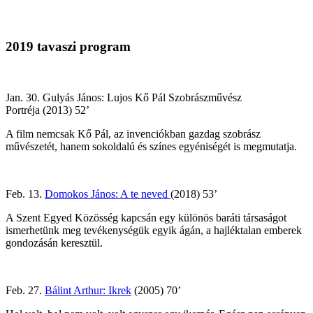
2019 tavaszi program
Jan. 30. Gulyás János: Lujos Kő Pál Szobrászművész
Portréja (2013) 52’
A film nemcsak Kő Pál, az invenciókban gazdag szobrász
művészetét, hanem sokoldalú és színes egyéniségét is megmutatja.
Feb. 13.
Domokos János: A te neved
(2018) 53’
A Szent Egyed Közösség kapcsán egy különös baráti társaságot
ismerhetünk meg tevékenységük egyik ágán, a hajléktalan emberek
gondozásán keresztül.
Feb. 27.
Bálint Arthur: Ikrek
(2005) 70’