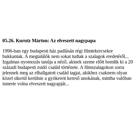
05.26. Kurutz Márton: Az elveszett nagypapa
1996-ban egy budapesti ház padlásán régi filmtekercsekre
bukkantak. A megtalálók nem sokat tudtak a szalagok eredetéről...
Izgalmas nyomozás tanúja a néző, akinek szeme előtt bomlik ki a 20
századi budapesti zsidó család története. A filmszalagokon sorra
jelennek meg az elhallgatott család tagjai, akikhez csaknem olyan
közel sikerül kerülnie a gyökereit kereső unokának, mintha valóban
ismerte volna elveszett nagyapját...