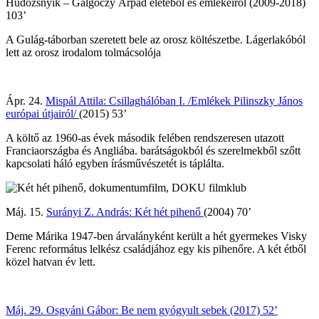
Hudozsnyik – Galgóczy Árpád életéből és emlékeiről (2009-2018)
103’
A Gulág-táborban szeretett bele az orosz költészetbe. Lágerlakóból
lett az orosz irodalom tolmácsolója
Ápr. 24.
Mispál Attila: Csillaghálóban I. /Emlékek Pilinszky János
európai útjairól/
(2015) 53’
A költő az 1960-as évek második felében rendszeresen utazott
Franciaországba és Angliába. barátságokból és szerelmekből szőtt
kapcsolati háló egyben írásművészetét is táplálta.
Máj. 15.
Surányi Z. András: Két hét pihenő
(2004) 70’
Deme Márika 1947-ben árvalányként került a hét gyermekes Visky
Ferenc református lelkész családjához egy kis pihenőre. A két étből
közel hatvan év lett.
Máj. 29. Osgyáni Gábor: Be nem gyógyult sebek (2017) 52’