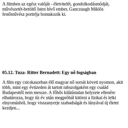
A filmben az egész valóját - életvitelét, gondolkodásmódját,
művészetét-betöltő Isten hívő ember, Ganczaugh Miklós
festőművész portréja bontakozik ki.
05.12. Tuza- Ritter Bernadett: Egy nő fogságban
A film egy csicskasorban élő magyar nő sorsát követi nyomon, akit
több, mint egy évtizeden át tartott rabszolgaként egy család
Budapesttől nem messze. A főhős kilátástalan helyzete ellenére
elhatározza, hogy tíz év után megpróbál kitörni a fizikai és lelki
elnyomásból, hogy visszanyerje szabadságát és lányával új életet
kezdjen...