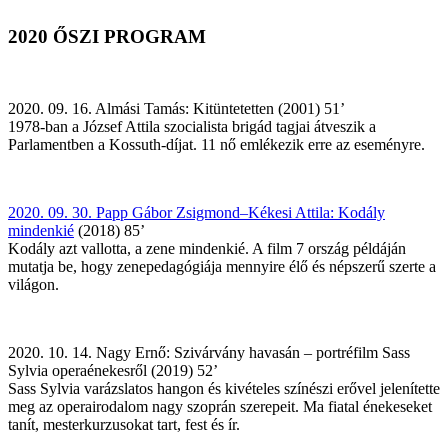
2020 ŐSZI PROGRAM
2020. 09. 16. Almási Tamás: Kitüntetetten (2001) 51’
1978-ban a József Attila szocialista brigád tagjai átveszik a
Parlamentben a Kossuth-díjat. 11 nő emlékezik erre az eseményre.
2020. 09. 30. Papp Gábor Zsigmond–Kékesi Attila: Kodály
mindenkié
(2018) 85’
Kodály azt vallotta, a zene mindenkié. A film 7 ország példáján
mutatja be, hogy zenepedagógiája mennyire élő és népszerű szerte a
világon.
2020. 10. 14. Nagy Ernő: Szivárvány havasán – portréfilm Sass
Sylvia operaénekesről (2019) 52’
Sass Sylvia varázslatos hangon és kivételes színészi erővel jelenítette
meg az operairodalom nagy szoprán szerepeit. Ma fiatal énekeseket
tanít, mesterkurzusokat tart, fest és ír.