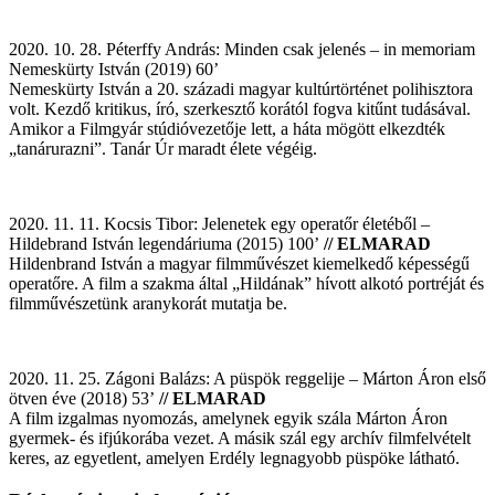
2020. 10. 28. Péterffy András: Minden csak jelenés – in memoriam
Nemeskürty István (2019) 60’
Nemeskürty István a 20. századi magyar kultúrtörténet polihisztora
volt. Kezdő kritikus, író, szerkesztő korától fogva kitűnt tudásával.
Amikor a Filmgyár stúdióvezetője lett, a háta mögött elkezdték
„tanárurazni”. Tanár Úr maradt élete végéig.
2020. 11. 11. Kocsis Tibor: Jelenetek egy operatőr életéből –
Hildebrand István legendáriuma (2015) 100’
// ELMARAD
Hildenbrand István a magyar filmművészet kiemelkedő képességű
operatőre. A film a szakma által „Hildának” hívott alkotó portréját és
filmművészetünk aranykorát mutatja be.
2020. 11. 25. Zágoni Balázs: A püspök reggelije – Márton Áron első
ötven éve (2018) 53’
// ELMARAD
A film izgalmas nyomozás, amelynek egyik szála Márton Áron
gyermek- és ifjúkorába vezet. A másik szál egy archív filmfelvételt
keres, az egyetlent, amelyen Erdély legnagyobb püspöke látható.