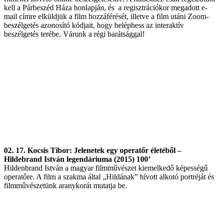
kell a Párbeszéd Háza honlapján, és a regisztrációkor megadott e-
mail címre elküldjük a film hozzáférését, illetve a film utáni Zoom-
beszélgetés azonosító kódjait, hogy beléphess az interaktív
beszélgetés terébe. Várunk a régi barátsággal!
02. 17. Kocsis Tibor: Jelenetek egy operatőr életéből –
Hildebrand István legendáriuma (2015) 100’
Hildenbrand István a magyar filmművészet kiemelkedő képességű
operatőre. A film a szakma által „Hildának” hívott alkotó portréját és
filmművészetünk aranykorát mutatja be.