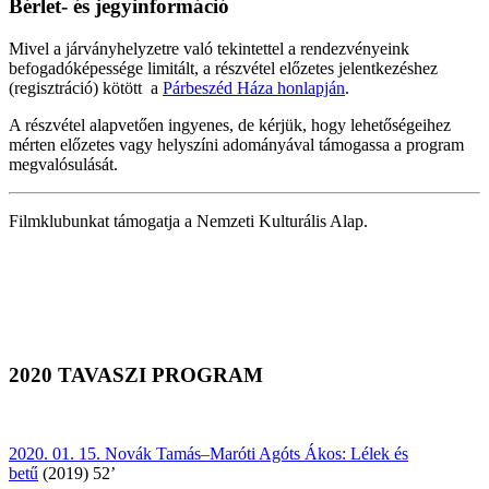
Bérlet- és jegyinformáció
Mivel a járványhelyzetre való tekintettel a rendezvényeink
befogadóképessége limitált, a részvétel előzetes jelentkezéshez
(regisztráció) kötött a
Párbeszéd Háza honlapján
.
A részvétel alapvetően ingyenes, de kérjük, hogy lehetőségeihez
mérten előzetes vagy helyszíni adományával támogassa a program
megvalósulását.
Filmklubunkat támogatja a Nemzeti Kulturális Alap.
2020 TAVASZI PROGRAM
2020. 01. 15. Novák Tamás–Maróti Agóts Ákos: Lélek és
betű
(2019) 52’