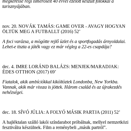
megkeresse régi ismerőseit 40 évvel ezelőtt készült fotókkal a
tarisznyájában.
nov. 20. NOVÁK TAMÁS: GAME OVER - AVAGY HOGYAN
ÖLTÜK MEG A FUTBALLT (2016) 52’
A foci varázsa, a mögötte rejlő üzlet és a sportfogadás árnyoldalai.
Lehet-e tiszta a játék vagy ez már végleg a 22-es csapdája?
dec. 4. IMRE LORÁND BALÁZS: MENJEK/MARADJAK:
ÉDES OTTHON (2017) 69’
Fiatalok, akik ambíciókkal kiköltöztek Londonba, New Yorkba.
Vannak, akik már vissza is jöttek. Három család és az újrakezdés
nehézségei.
dec. 18. SÍVÓ JÚLIA: A FOLYÓ MÁSIK PARTJA (2011) 52’
A hajléktalan szálló lakói színdarabot próbálnak, mellyel nemzetközi
fesztiválra készülnek. Film a reménybeli „másik partról”.