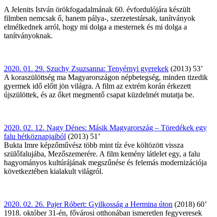
A Jelenits István örökfogadalmának 60. évfordulójára készült
filmben nemcsak ő, hanem pálya-, szerzetestársak, tanítványok
elmélkednek arról, hogy mi dolga a mesternek és mi dolga a
tanítványoknak.
2020. 01. 29. Szuchy Zsuzsanna: Tenyérnyi gyerekek
(2013) 53’
A koraszülöttség ma Magyarországon népbetegség, minden tizedik
gyermek idő előtt jön világra. A film az extrém korán érkezett
újszülöttek, és az őket megmentő csapat küzdelmét mutatja be.
2020. 02. 12. Nagy Dénes: Másik Magyarország – Töredékek egy
falu hétköznapjaiból
(2013) 51’
Bukta Imre képzőművész több mint tíz éve költözött vissza
szülőfalujába, Mezőszemerére. A film kemény látlelet egy, a falu
hagyományos kultúrájának megszűnése és felemás modernizációja
következtében kialakult világról.
2020. 02. 26. Pajer Róbert: Gyilkosság a Hermina úton
(2018) 60’
1918. október 31-én, fővárosi otthonában ismeretlen fegyveresek