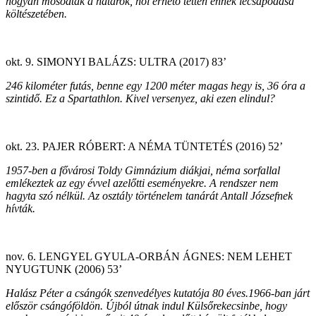
hogyan mosódtak a határok, hol érhető tetten ennek lecsapódása
költészetében.
okt. 9. SIMONYI BALÁZS: ULTRA (2017) 83’
246 kilométer futás, benne egy 1200 méter magas hegy is, 36 óra a
szintidő. Ez a Spartathlon. Kivel versenyez, aki ezen elindul?
okt. 23. PAJER RÓBERT: A NÉMA TÜNTETÉS (2016) 52’
1957-ben a fővárosi Toldy Gimnázium diákjai, néma sorfallal
emlékeztek az egy évvel azelőtti eseményekre. A rendszer nem
hagyta szó nélkül. Az osztály történelem tanárát Antall Józsefnek
hívták.
nov. 6. LENGYEL GYULA-ORBÁN ÁGNES: NEM LEHET
NYUGTUNK (2006) 53’
Halász Péter a csángók szenvedélyes kutatója 80 éves.1966-ban járt
először csángóföldön. Újból útnak indul Külsőrekecsinbe, hogy