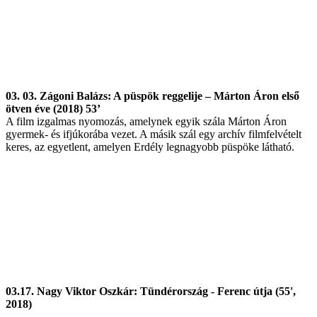
03. 03. Zágoni Balázs: A püspök reggelije – Márton Áron első
ötven éve (2018) 53’
A film izgalmas nyomozás, amelynek egyik szála Márton Áron
gyermek- és ifjúkorába vezet. A másik szál egy archív filmfelvételt
keres, az egyetlent, amelyen Erdély legnagyobb püspöke látható.
03.17. Nagy Viktor Oszkár: Tündérország - Ferenc útja (55',
2018)