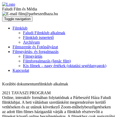
Faludi Film és Média
film@parbeszedhaza.hu
Toggle navigation
Filmklub
Faludi Filmklub alkalmak
Filmklub ismertető
Archívum
Filmszemle és Fotópályázat
Filmgyártás- és forgalmazás
Filmgyártás
Filmforgalmazás (Ignác film)
Kis filmek – nagy értékek (oktatási segédanyagok)
Kapcsolat
Korábbi dokumentumfilmklub alkalmak
2021 TAVASZI PROGRAM
Online, interaktív formában folytatódnak a Párbeszéd Háza Faludi
filmklubjai. A heti váltásban szerdánként megrendezésre kerülő
vetítéseken és az utánuk következő Zoom-műhelybeszélgetéseken
az adott film filmes házigazdái várják a filmklub résztvevőit a
filmeket követő online beszélgetésekre. A filmekhez csak regisztrálni