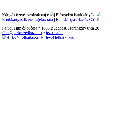
Kártyás fizetés szolgáltatója:
| Elfogadott bankkártyák:
|
Bankkártyás fizetés tájékoztató
|
Bankkártyás fizetés GYIK
Faludi Film és Média * 1085 Budapest, Horánszky utca 20.
film@parbeszedhaza.hu
*
jezsuita.hu
Hírlevél feliratkozás