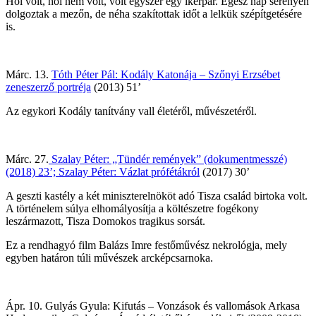
Hol volt, hol nem volt, volt egyszer egy ikerpár. Egész nap serényen
dolgoztak a mezőn, de néha szakítottak időt a lelkük szépítgetésére
is.
Márc. 13.
Tóth Péter Pál: Kodály Katonája – Szőnyi Erzsébet
zeneszerző portréja
(2013) 51’
Az egykori Kodály tanítvány vall életéről, művészetéről.
Márc. 27.
Szalay Péter: „Tündér remények” (dokumentmesszé)
(2018) 23’; Szalay Péter: Vázlat prófétákról
(2017) 30’
A geszti kastély a két miniszterelnököt adó Tisza család birtoka volt.
A történelem súlya elhomályosítja a költészetre fogékony
leszármazott, Tisza Domokos tragikus sorsát.
Ez a rendhagyó film Balázs Imre festőművész nekrológja, mely
egyben határon túli művészek arcképcsarnoka.
Ápr. 10. Gulyás Gyula: Kifutás – Vonzások és vallomások Arkasa