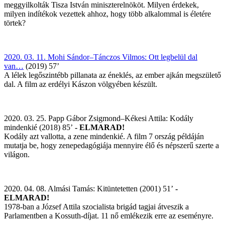
meggyilkolták Tisza István miniszterelnököt. Milyen érdekek,
milyen indítékok vezettek ahhoz, hogy több alkalommal is életére
törtek?
2020. 03. 11. Mohi Sándor–Tánczos Vilmos: Ott legbelül dal
van…
(2019) 57’
A lélek legőszintébb pillanata az éneklés, az ember ajkán megszülető
dal. A film az erdélyi Kászon völgyében készült.
2020. 03. 25. Papp Gábor Zsigmond–Kékesi Attila: Kodály
mindenkié (2018) 85’
- ELMARAD!
Kodály azt vallotta, a zene mindenkié. A film 7 ország példáján
mutatja be, hogy zenepedagógiája mennyire élő és népszerű szerte a
világon.
2020. 04. 08. Almási Tamás: Kitüntetetten (2001) 51’
-
ELMARAD!
1978-ban a József Attila szocialista brigád tagjai átveszik a
Parlamentben a Kossuth-díjat. 11 nő emlékezik erre az eseményre.