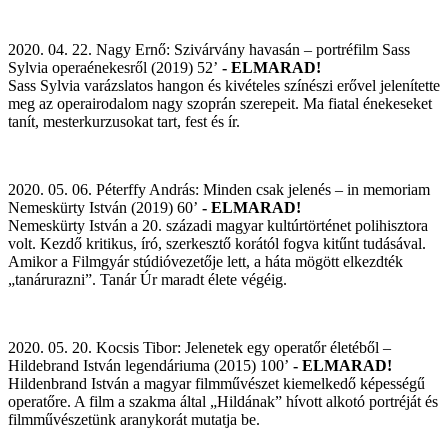
2020. 04. 22. Nagy Ernő: Szivárvány havasán – portréfilm Sass
Sylvia operaénekesről (2019) 52’
- ELMARAD!
Sass Sylvia varázslatos hangon és kivételes színészi erővel jelenítette
meg az operairodalom nagy szoprán szerepeit. Ma fiatal énekeseket
tanít, mesterkurzusokat tart, fest és ír.
2020. 05. 06. Péterffy András: Minden csak jelenés – in memoriam
Nemeskürty István (2019) 60’
- ELMARAD!
Nemeskürty István a 20. századi magyar kultúrtörténet polihisztora
volt. Kezdő kritikus, író, szerkesztő korától fogva kitűnt tudásával.
Amikor a Filmgyár stúdióvezetője lett, a háta mögött elkezdték
„tanárurazni”. Tanár Úr maradt élete végéig.
2020. 05. 20. Kocsis Tibor: Jelenetek egy operatőr életéből –
Hildebrand István legendáriuma (2015) 100’
- ELMARAD!
Hildenbrand István a magyar filmművészet kiemelkedő képességű
operatőre. A film a szakma által „Hildának” hívott alkotó portréját és
filmművészetünk aranykorát mutatja be.