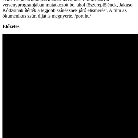
versenyprogramjában mutatkozott be, ahol főszereplőjének, Jakuso
Kódzsinak ítélték a legjobb színésznek járó elismerést. A film az
ökumenikus zsűri díját is megnyerte. /port.hu/
Előzetes