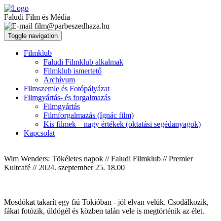
Faludi Film és Média
film@parbeszedhaza.hu
Toggle navigation
Filmklub
Faludi Filmklub alkalmak
Filmklub ismertető
Archívum
Filmszemle és Fotópályázat
Filmgyártás- és forgalmazás
Filmgyártás
Filmforgalmazás (Ignác film)
Kis filmek – nagy értékek (oktatási segédanyagok)
Kapcsolat
Wim Wenders: Tökéletes napok // Faludi Filmklub // Premier
Kultcafé // 2024. szeptember 25. 18.00
Mosdókat takarít egy fiú Tokióban - jól elvan velük. Csodálkozik,
fákat fotózik, üldögél és közben talán vele is megtörténik az élet.