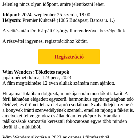
Jelenleg nincs olyan időpont, amire jelentkezni lehet.
Időpont
: 2024. szeptember 25. szerda, 18.00
Helyszín
: Premier Kultcafé (1085 Budapest, Baross u. 1.)
A vetítés után Dr. Kárpáti György filmrendezővel beszélgetünk.
A részvétel ingyenes, regisztrációhoz kötött.
Regisztráció
Wim Wenders: Tökéletes napok
japán-német dráma, 123 perc, 2023
A film megtekintése 12 éven aluliak számára nem ajánlott.
Hirajama Tokióban dolgozik, munkája során mosdókat takarít. A
férfi láthatóan elégedett egyszerű, harmonikus egyhangúságban telő
életével, és örömet lel az élet apró csodáiban. Szabadidejét a zene és
a könyvek iránti szenvedélyének szenteli, emellett rajong a fákért is,
amelyeket féltve gondoz és állandóan fényképez is. Váratlan
találkozások sorozatán keresztül fokozatosan egyre több minden
derül ki a múltjából.
Wim Wenders alkotása a 2023-as cannes-i filmfesztivál