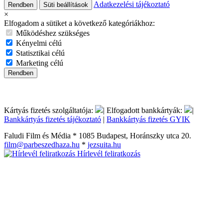
Adatkezelési tájékoztató
Rendben
Süti beállítások
×
Elfogadom a sütiket a következő kategóriákhoz:
Működéshez szükséges
Kényelmi célú
Statisztikai célú
Marketing célú
Rendben
Kártyás fizetés szolgáltatója:
| Elfogadott bankkártyák:
|
Bankkártyás fizetés tájékoztató
|
Bankkártyás fizetés GYIK
Faludi Film és Média * 1085 Budapest, Horánszky utca 20.
film@parbeszedhaza.hu
*
jezsuita.hu
Hírlevél feliratkozás