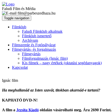
Faludi Film és Média
film@parbeszedhaza.hu
Toggle navigation
Filmklub
Faludi Filmklub alkalmak
Filmklub ismertető
Archívum
Filmszemle és Fotópályázat
Filmgyártás- és forgalmazás
Filmgyártás
Filmforgalmazás (Ignác film)
Kis filmek – nagy értékek (oktatási segédanyagok)
Kapcsolat
Ignác film
Ha meghallanád az Isten szavát, titokban akarnád-e tartani?
KAPHATÓ DVD-N!
A film a
Jezsita Kiadó
oldalán vásárolható meg. Ára 2690 Forint.