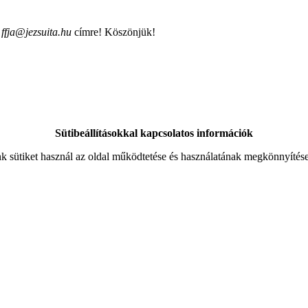
a
ffja@jezsuita.hu
címre! Köszönjük!
Sütibeállításokkal kapcsolatos információk
 sütiket használ az oldal működtetése és használatának megkönnyítés