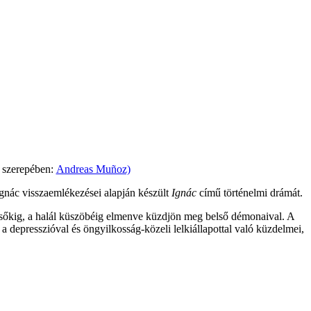
c szerepében:
Andreas Muñoz)
Ignác visszaemlékezései alapján készült
Ignác
című történelmi drámát.
égsőkig, a halál küszöbéig elmenve küzdjön meg belső démonaival. A
 depresszióval és öngyilkosság-közeli lelkiállapottal való küzdelmei,