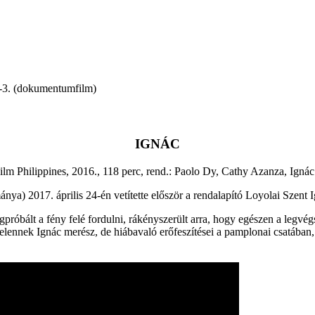
1-3. (dokumentumfilm)
IGNÁC
ilm Philippines, 2016., 118 perc, rend.: Paolo Dy, Cathy Azanza, Igná
a) 2017. április 24-én vetítette először a rendalapító Loyolai Szent 
próbált a fény felé fordulni, rákényszerült arra, hogy egészen a legv
ennek Ignác merész, de hiábavaló erőfeszítései a pamplonai csatában, a