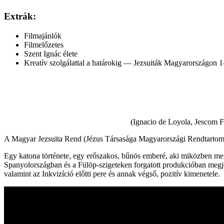
Extrák:
Filmajánlók
Filmelőzetes
Szent Ignác élete
Kreatív szolgálattal a határokig — Jezsuiták Magyarországon 
(Ignacio de Loyola, Jescom F
A Magyar Jezsuita Rend (Jézus Társasága Magyarországi Rendtartomány
Egy katona története, egy erőszakos, bűnös emberé, aki miközben meg
Spanyolországban és a Fülöp-szigeteken forgatott produkcióban megjel
valamint az Inkvizíció előtti pere és annak végső, pozitív kimenetele.