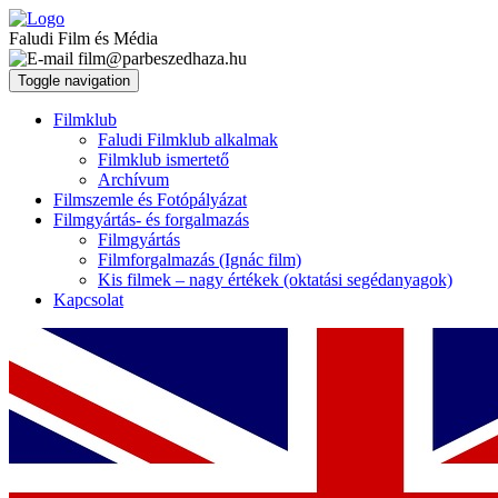
Faludi Film és Média
film@parbeszedhaza.hu
Toggle navigation
Filmklub
Faludi Filmklub alkalmak
Filmklub ismertető
Archívum
Filmszemle és Fotópályázat
Filmgyártás- és forgalmazás
Filmgyártás
Filmforgalmazás (Ignác film)
Kis filmek – nagy értékek (oktatási segédanyagok)
Kapcsolat