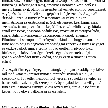
filmkockákat. Ennek egyik formája a „Super 8”-as formátum volt (a
filmszalag szélessége 8 mm), amelyhez könnyen kezelhető kis
méretű kamerákat, otthon is üzembe helyezhető előhívó berendezést,
vágóprést és különböző vetítőgépeket is fejlesztettek. Az
„első
áldozás”
ezzel a filmkészítési technikával készült, és ez
meghatározza az esztétikáját is. Sok életlenség, kézi kamerázás,
szemcsés, itt-ott piszokfoltos képfelület, elszíneződött vagy kifakult
színű képsorok, hosszabb beállítások, szokatlan kamerapozíciók,
szabálytalanul komponált (dekomponált) képek jellemzik.
Filmtörténeti szempontból erénynek tekinthető, hogy az amatőr
filmesek mindig is nagyobb szabadsággal kezelték a filmes anyagot
és eszközparkot, mint a profik, így jó esetben nagyobb fokú
hitelességet, közvetlenséget, érzékiséget, összetettebb képi
gondolkodásmódot tudtak elérni, ahogy ezen a filmen is tetten
érhető.
A vizsgált film egy lényegi dramaturgiai pontján az addig objektíven
működő kamera (amikor minden történést kívülről látunk, a
szereplőktől független nézőpontból) erősen szubjektívvá válik, és
határozottan valamelyik szereplő nézőpontjából tekint a világra. A
film ezzel a tudatos filmnyelvi eszközzel még arra a „csodára” is
képes, hogy élővé változtassa az élettelent.
Módszertani ajánlás a filmhez, indító kérdések