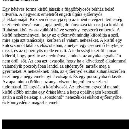
Egy hétéves forma kisfiú játszik a függőfolyosós bérház belső
udvarán. A negyedik emeletről engedi útjára ejtőernyős
játékkatonáját. Közben édesanyja épp az imént elvégzett terhességi
teszt eredményét várja, apja pedig dohányozva támasztja a korlátot.
Ruházatukból és szavaikból ítélve szegény, egyszerű emberek. A
kisfiú nehezményezi, hogy az ejtőernyőt mindig kifordítja a szél,
mire apja azt tanácsolja, kerítsen rá valami nehezéket. A kisfiú egy
kulcscsomót talál az előszobában, amelyet egy csecsemő fényképe
díszít, és az ejtőernyős mellé erősíti. A terhességi tesztről hamar
kiderül, hogy pozitív az eredménye, aminek az anyuka egyáltalán
nem örül, sőt. Az apa azt javasolja, hogy ha a következő alkalommal
valamelyik pocsolyában landol az ejtőernyős, tartsák meg a
gyermeket. A nehezéknek hála, az ejtőernyő ezúttal zuhanásszerűen
teszi meg a négy emeletnyi távolságot. És egy pocsolyába érkezik.
Az apa mintha örülne, az anya viszont ingerülten veszi ezt
tudomásul. Elhagyják a körfolyosót. Az udvaron egyedül maradt
kisfiú előbb mintha egy óriást látna a kapu opálüvegén keresztül,
aztán a szél belekap a „sorsdöntő” nehezékkel ellátott ejtőernyőbe,
és könnyedén a magasba emeli.