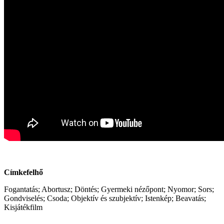
Címkefelhő
Fogantatás; Abortusz; Döntés; Gyermeki nézőpont; Nyomor; Sors;
Gondviselés; Csoda; Objektív és szubjektív; Istenkép; Beavatás;
Kisjátékfilm