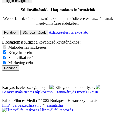
Toggle navigation
Sütibeállításokkal kapcsolatos információk
Weboldalunk sütiket használ az oldal működtetése és használatának
megkönnyítése érdekében.
Adatkezelési tájékoztató
Rendben
Süti beállítások
×
Elfogadom a sütiket a következő kategóriákhoz:
Működéshez szükséges
Kényelmi célú
Statisztikai célú
Marketing célú
Rendben
Kártyás fizetés szolgáltatója:
| Elfogadott bankkártyák:
|
Bankkártyás fizetés tájékoztató
|
Bankkártyás fizetés GYIK
Faludi Film és Média * 1085 Budapest, Horánszky utca 20.
film@parbeszedhaza.hu
*
jezsuita.hu
Hírlevél feliratkozás