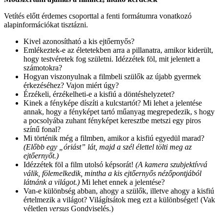
Vetítés előtt érdemes csoporttal a fenti formátumra vonatkozó
alapinformációkat tisztázni.
Kivel azonosítható a kis ejtőernyős?
Emlékeztek-e az életetekben arra a pillanatra, amikor kiderült,
hogy testvéretek fog születni. Idézzétek föl, mit jelentett a
számotokra?
Hogyan viszonyulnak a filmbeli szülők az újabb gyermek
érkezéséhez? Vajon miért úgy?
Érzékeli, érzékelheti-e a kisfiú a döntéshelyzetet?
Kinek a fényképe díszíti a kulcstartót? Mi lehet a jelentése
annak, hogy a fényképet tartó műanyag megrepedezik, s hogy
a pocsolyába zuhant fényképet keresztbe metszi egy piros
színű fonal?
Mi történik még a filmben, amikor a kisfiú egyedül marad?
(Előbb egy „óriást” lát, majd a szél élettel tölti meg az
ejtőernyőt.)
Idézzétek föl a film utolsó képsorát!
(A kamera szubjektívvá
válik, fölemelkedik, mintha a kis ejtőernyős nézőpontjából
látnánk a világot.)
Mi lehet ennek a jelentése?
Van-e különbség abban, ahogy a szülők, illetve ahogy a kisfiú
értelmezik a világot? Világítsátok meg ezt a különbséget! (Vak
véletlen
versus
Gondviselés.)