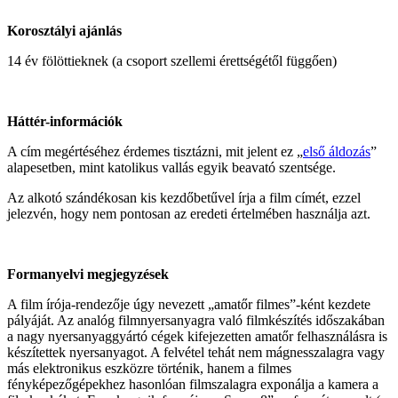
Korosztályi ajánlás
14 év fölöttieknek (a csoport szellemi érettségétől függően)
Háttér-információk
A cím megértéséhez érdemes tisztázni, mit jelent ez „
első áldozás
”
alapesetben, mint katolikus vallás egyik beavató szentsége.
Az alkotó szándékosan kis kezdőbetűvel írja a film címét, ezzel
jelezvén, hogy nem pontosan az eredeti értelmében használja azt.
Formanyelvi megjegyzések
A film írója-rendezője úgy nevezett „amatőr filmes”-ként kezdete
pályáját. Az analóg filmnyersanyagra való filmkészítés időszakában
a nagy nyersanyaggyártó cégek kifejezetten amatőr felhasználásra is
készítettek nyersanyagot. A felvétel tehát nem mágnesszalagra vagy
más elektronikus eszközre történik, hanem a filmes
fényképezőgépekhez hasonlóan filmszalagra exponálja a kamera a